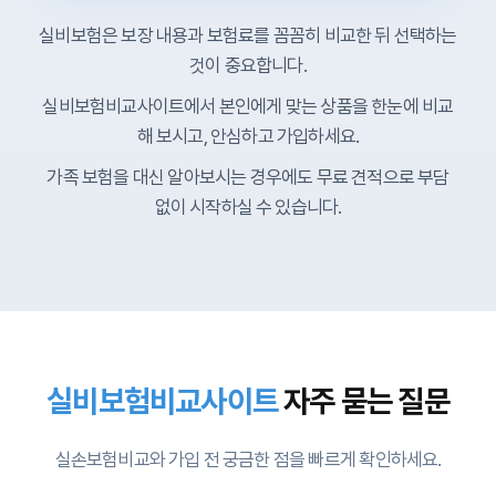
시중에는 수십 개 이상의 보험사가 실비보험 상품을
실비보험은 보장 내용과 보험료를 꼼꼼히 비교한 뒤 선택하는
판매하고 있으며, 각 보험사마다 보험료, 보장 범위,
것이 중요합니다.
특약 구성, 갱신 주기 등이 모두 다릅니다. 실비보험
실비보험비교사이트에서 본인에게 맞는 상품을 한눈에 비교
비교사이트를 활용하면 복잡한 상품 구조를 한눈에
해 보시고, 안심하고 가입하세요.
비교할 수 있어 효율적입니다.
특히 2026년 출시
가족 보험을 대신 알아보시는 경우에도 무료 견적으로 부담
된 5세대 실손보험은 중증·비중증 비급여가 분리되
없이 시작하실 수 있습니다.
고 보험료가 인하되므로, 실시간으로 조건별 비교가
가능한 전문 비교사이트의 도움이 필수적입니다.
실비보험 보장 범위와 주요 비교 항목
실비보험은 기본적으로 입원의료비, 통원의료비, 약
실비보험비교사이트
자주 묻는 질문
제비로 구성됩니다.
입원비는 병실료와 수술비를
포함하며, 통원비는 외래 진료비, 검사비 등을 보장
실손보험비교와 가입 전 궁금한 점을 빠르게 확인하세요.
합니다.
약국에서 지출한 약제비도 일부 보장됩니
다. 상품별로 자기부담금율(예: 20%), 보장한도, 면