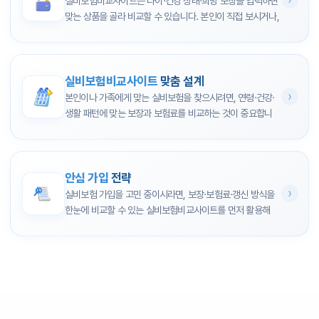
실비보험비교사이트는
나이·건강 상태·희망 보장
을 입력하면
비급여
표로 한눈에 비교해 보세요.
보험료만 보지 말고
보장 범위·면책·감액 기간·청구 절차
를 함
비급여 특약 단일
중증(특약1)·비중증(특약2) 분리
맞는 상품을 골라 비교할 수 있습니다. 본인이 직접 보시거나,
구조
비교 항목
확인할 내용
께 보시는 것이 좋습니다. 가족 보험을 대신 알아보시는 경우
가족 보험을 함께 알아보시는 경우 모두 무료 견적으로 부담
중증 비
한도 5천만원·자기
동일 유지 + 연간 자기부담 상한
입원 보장
일당 한도, 보장 기간
에도 이 항목들을 기준으로 비교하시면 됩니다.
없이 활용하실 수 있습니다.
급여
부담 30%
500만원 신설
통원 보장
자기부담금 비율, 연간 한도
비교 항
1
나이·성별·직업·희망 보장을 입력해 검색합니다.
설명
체크 포인트
비중증
한도 5천만원·자기
한도 1천만원·자기부담 50%로
비급여
중증(특약1)·비중증(특약2) 한도·자기부담금
목
2
나온 결과를 보장·보험료·특약 기준으로 표에서 비교합니
실비보험비교사이트
맞춤 설계
비급여
부담 30%
조정
특약
필요한 추가 보장 포함 여부
보장 범
다.
본인이나 가족에게 맞는 실비보험을 찾으시려면,
연령·건강·
입원·통원·수술·검사 보장
건강·생활에 맞는지 확인
도수·물
위
보장 가능
보장 제외
3
궁금한 점은 비교사이트 무료 상담이나 보험사 문의로 확인
생활 패턴
에 맞는 보장과 보험료를 비교하는 것이 중요합니
리치료
예산과 무리 없는 수준인
합니다.
다. 실비보험비교사이트에서 조건을 입력하시면 여러 상품을
보험료
월 납입금
급여 통
자기부담 20% 고
가입 전에는 무엇을 확인하면 되나요?
지
병원 등급별 본인부담률 적용
4
필요 보장이 잘 포함되었는지 최종 확인한 뒤 가입을 결정
한눈에 비교할 수 있습니다.
원
정
약관의 보장·면책·해지 조건, 갱신 시기와 인상 가능성, 중복
질병·상해·암 등 추가 보
합니다.
특약
필요한 특약만 선택
보험료
4세대 기준
4세대보다 약 30% 저렴
가입 여부를 미리 보시면 좋습니다.
약관은 꼼꼼히 읽고
, 이해
장
꼭 기억하세요
안심 가입
전략
되지 않는 부분은 보험사나 비교사이트 상담으로 확인하시면
면책·감
사이트마다 제공 정보가 다릅니다.
이용 후기·개인정보 보호
맞춤 설계 시 확인할 것
지급 제한 기간
기간·조건 확인
실비보험 가입을 고민 중이시라면,
보장·보험료·갱신 방식
을
됩니다.
액
를 확인하시고, 과장된 정보에 주의해 여러 곳을 참고한 뒤 신
입원·통원·비급여 중 필요한 보장이 모두 포함되었는지
한눈에 비교할 수 있는 실비보험비교사이트를 먼저 활용해
자기부담금은 어떻게 보나요?
실비보험비교사이트에서 보장 분석·필터로 조건에 맞는 상품
청구 절
중히 결정하시기 바랍니다.
월 보험료가 장기적으로 부담되지 않는 수준인지
청구 편의성
간편 청구 여부
보세요. 본인이 보시거나 가족 보험을 함께 알아보시는 경우
5세대 실손보험은
입원 시 본인부담 20%는 예전과 같습니
만 골라 비교해 보시면, 본인에게 맞는 실비보험을 안심하고
차
갱신 시 인상률·보장 변경 가능성
모두 무료로 견적을 받을 수 있습니다.
다
. 통원(외래) 치료는 의원·병원·상급종합병원마다 본인부담
선택하실 수 있습니다.
참고
청구 절차가 간편한지, 필요 서류는 무엇인지
비율이 다르니, 자주 다니시는 병원 기준으로 확인해 보세요.
약관에서 모르는 부분은 보험사나 비교사이트 상담으로 확인
가입 전에 무엇을 체크하면 되나요?
비교 항목
보험사 A
보험사 B
보험사 C
비급여는
중증(특약1) 30%, 비중증(특약2) 50%
를 본인이
하시고,
면책·감액·지급 제외 조항
을 미리 보시면 나중에 헷갈
보험료 변동(나이별), 갱신 방식, 감액 기간, 청구 절차·필요
월 보험료
3만원
3만 5천원
4만원
안심하고 가입하려면 무엇을 보면 되나요?
부담하십니다. 평소 병원 이용 패턴에 맞게 특약1·특약2 가입
리지 않습니다.
서류를 미리 보시면 좋습니다.
약관과 보장 범위를 꼼꼼히 확
입원비 보장
5만원/일
4만원/일
5만원/일
보험료만 보지 말고
보장 범위, 자기부담금, 갱신 방식, 면책·
여부를 비교사이트에서 함께 살펴보시면 됩니다.
인
하시고, 모르는 조항은 상담으로 해소하세요.
통원비 보장
80%
70%
90%