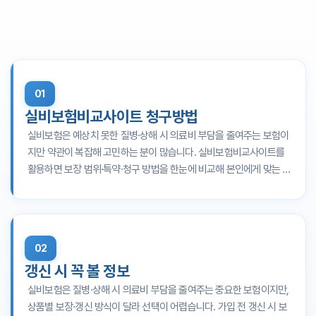
감액 기간
을 함께 확인하시는 것이 좋습니다. 실비보험비교
실비보험비교사이트를 활용해 보험료·보장·특약을 비교하신
표는 예시이며, 실제 내용은 실비보험비교사이트에서 확인하
사이트에서 표로 정리해 비교하실 수 있습니다.
실비보험비교사이트에서 여러 상품을 표로 비교한 뒤, 본인
뒤, 본인에게 맞는 실비보험을 선택하시기 바랍니다.
시면 됩니다.
확인 항목
설명
비급여(도수치료, MRI 등)는 어떻게 바뀌나요?
에게 맞는 실비보험을 신중히 선택하시기 바랍니다.
보장 범위
어떤 질병·사고를 보장하는지 약관으로 확인
5세대에서 가장 먼저 확인하실 부분은
비급여 보장 범위
입니
보험료
월·연간 부담, 갱신 시 인상 가능성
다. 암·뇌·심장 등 중증 질환 비급여는 특약1에서 기존과 비슷
실비보험비교사이트에서 본인 조건에 맞는 상품을 비교·검토
자기부담금
본인 부담 비율·금액
하게 보장되지만,
도수치료·체외충격파·비급여 주사제
등은
하신 뒤, 전문가 상담이 필요하면 무료 상담을 활용해 보시기
갱신 방식
갱신 주기, 인상률 추이
01
더 이상 보장되지 않습니다. MRI·CT 등 중증 치료에 필요한
바랍니다.
면책·감액
보장 제한 기간·조건
검사는 특약1에서 확인하시고, 도수치료를 자주 받으시는 분
실비보험비교사이트 청구방법
꼭 기억하세요
은 4세대를 유지할지 5세대로 바꿀지 함께 비교해 보시기 바
실비보험은 예상치 못한 질병·상해 시 의료비 부담을 줄여주는 보험이
가입 전
건강 상태·병력, 청구 절차·필요 서류, 약관
을 미리 보
랍니다.
지만 약관이 복잡해 고민하는 분이 많습니다. 실비보험비교사이트를
시면 나중에 혼란이 줄어듭니다.
꼼꼼한 사전 확인
으로 안심
비급여 항목
5세대 확인 포인트
활용하면 보장 범위·특약·청구 방법을 한눈에 비교해 본인에게 맞는 상
하고 가입하세요.
중증 비급여(특약
암·뇌혈관·심장 등, 한도 5천만원·자기부
품을 고르기 쉽습니다. 꼭 기억하세요 비교할 때 보험료만 보지 말고,
1)
담 30%
보장 범위·특약·청구 절차를 꼭 확인하세요. 꼭 필요한 항목만 비교해
비중증 비급여(특
한도 1천만원·자기부담 50%, 도수치료 제
실비보험비교사이트에서 여러 상품을 비교·검토하신 뒤, 보
약2)
외
본인에게 맞는 상품을 고르시는 것이 중요합니다. 주요 비교 항목에는
장과 보험료를 함께 고려해 본인에게 맞는 실비보험을 선택
도수·체외충격파
보장 대상 아님
어떤 것들이 있나요? 실비보험을 고를 때는 보장 범위, 보험료, 특약,
02
하시기 바랍니다.
비급여 주사제
미백·비타민 등 일부 제외
가입 조건을 함께 비교하시면 됩니다. 꼼꼼히 비교한 뒤 본인에게 맞는
참고
갱신 시 꼭 볼 정보
상품을 선택하시기 바랍니다. 비교 항목확인할 내용 보장 범위통원/입
기존 1·2세대 가입자는 2026년 11월부터
5세대 전환 할인·
원 보장, 질병·상해·의료 행위 포함 여부 보험료보험사별 차이, 예산에
실비보험은 질병·상해 시 의료비 부담을 줄여주는 중요한 보험이지만,
선택형 할인 특약
을 활용할 수 있습니다. 가족 실비보험을 대
맞는 수준 특약추가 보장 필요 여부와 보험료 가입 조건가입 가능 여부
상품별 보장·갱신 방식이 달라 선택이 어렵습니다. 가입 전 갱신 시 보
신 알아보시는 경우에도 연령·의료 이용 패턴에 맞는 특약 구