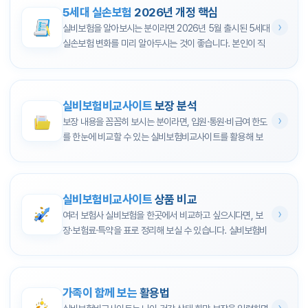
5세대 실손보험
2026년 개정 핵심
실비보험을 알아보시는 분이라면
2026년 5월 출시된 5세대
실손보험
변화를 미리 알아두시는 것이 좋습니다. 본인이 직
접 보험을 찾으시거나, 가족 보험을 함께 알아보시는 경우 모
두 여기서 핵심만 쉽게 정리해 드립니다.
꼭 기억하세요
5세대 실손보험은
비급여를 중증과 비중증으로 나누고, 보험
실비보험비교사이트
보장 분석
료는 낮아지지만 도수치료 등 일부 치료는 보장에서 빠집니
보장 내용을 꼼꼼히 보시는 분이라면,
입원·통원·비급여 한도
다
. 실비보험비교사이트에서 특약과 본인부담금을 함께 비교
를 한눈에 비교할 수 있는 실비보험비교사이트를 활용해 보
해 보세요.
세요. 본인이나 가족 보험을 알아보실 때 보장 범위를 정확히
파악하는 것이 중요합니다.
꼭 기억하세요
2026년 출시, 5세대 실손보험은 어떻게 달라지나요?
보험료만 보지 말고
보장 범위·자기부담금·특약
을 함께 비교
실비보험비교사이트
상품 비교
2026년 5월부터 판매되는
5세대 실손보험
은 한마디로
보험
하세요. 동일한 보험료라도 보장 내용이 다를 수 있습니다.
여러 보험사 실비보험을 한곳에서 비교하고 싶으시다면,
보
료는 줄고, 비급여는 나뉩니다
. 비급여는
중증(특약1)과 비중
장·보험료·특약
을 표로 정리해 보실 수 있습니다. 실비보험비
증(특약2)
으로 구분되고, 통원 치료 본인부담금은 평소 이용
교사이트에서 나이·조건을 입력하시면 맞는 상품만 골라 비
하시는 병원 등급에 맞춰 달라집니다. 4세대보다 보험료는
어떤 항목을 중심으로 보장을 비교하나요?
교하기 쉽습니다.
약 30% 낮아지지만,
도수치료·체외충격파·비급여 주사제
등
입원 보장, 통원 본인부담금, 비급여 특약(중증·비중증) 구성,
은 보장되지 않으니 꼭 확인해 보시기 바랍니다.
갱신 시 보장 변경 여부를
차례대로 확인
하시면 본인에게 맞
가족이 함께 보는
활용법
구분
기존(4세대)
2026년 출시(5세대)
는 5세대 상품을 고르기 쉽습니다. 실비보험비교사이트에서
상품 비교 시 꼭 볼 항목은?