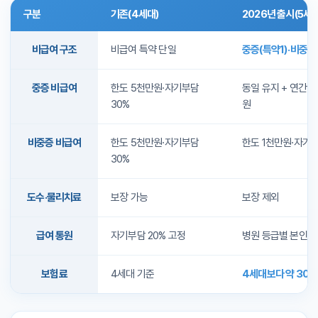
구분
기존(4세대)
2026년 출시(5세대
4세대와 5세대 실손보험 비교
비급여 구조
비급여 특약 단일
중증(특약1)·비중증
중증 비급여
한도 5천만원·자기부담
동일 유지 + 연간 
30%
원
비중증 비급여
한도 5천만원·자기부담
한도 1천만원·자기부
30%
도수·물리치료
보장 가능
보장 제외
급여 통원
자기부담 20% 고정
병원 등급별 본인부
보험료
4세대 기준
4세대보다 약 30%