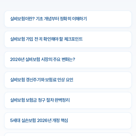
약1)와 비중증 비급여(특약2)
구성이 핵심이며, 암
진단비·입원일당 등 추가 특약도 선택할 수 있습니
실비보험이란? 기초 개념부터 정확히 이해하기
다.
불필요한 특약은 보험료만 증가시키므로 실비
보험비교사이트를 통해 특약별 보험료와 보장 내용
실비보험 가입 전 꼭 확인해야 할 체크포인트
을 확인하고, 본인에게 꼭 필요한 항목만 선택하시
기 바랍니다.
2026년 실비보험 시장의 주요 변화는?
실비보험비교사이트 이용 시 팁
실비보험 갱신주기와 보험료 인상 요인
실비보험비교사이트를 이용할 때는 다음과 같은 사
항을 체크하세요.
첫째, 보험료 비교만 보지 말고 보
장 내역을 꼼꼼히 살펴보세요. 둘째, 특약 유무와 자
실비보험 보험금 청구 절차 완벽정리
기부담금 조건을 반드시 확인하세요. 셋째, 상담 가
능한 플랫폼을 선택해 모르는 내용은 전문가에게 직
5세대 실손보험 2026년 개정 핵심
접 질문하세요. 마지막으로, 다양한 보험사의 상품
을 취급하는 중립적 비교 플랫폼을 사용하는 것이