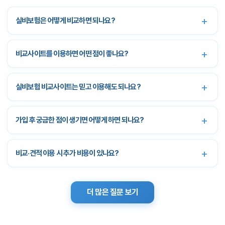
책기간 등이 다르기 때문에 반드시 비교가 필요합니
실비보험은 어떻게 비교하면 되나요?
다. 실비보험비교사이트에서는 이러한 항목을 표 형
식으로 제공하여 각 항목의 차이점을 쉽게 확인할
비교사이트를 이용하면 어떤 점이 좋나요?
수 있습니다.
5세대 실손보험과 4세대의 차이점
실비보험 비교사이트는 믿고 이용해도 되나요?
2026년 5월부터 판매되는 5세대 실손보험은 한마
디로
보험료는 줄고, 비급여는 나뉩니다
. 비급여는
가입 후 궁금한 점이 생기면 어떻게 하면 되나요?
중증(특약1)과 비중증(특약2)
으로 구분되고,
도수
치료·체외충격파·비급여 주사제
등은 보장되지 않
비교·견적 이용 시 추가 비용이 있나요?
습니다. 4세대보다 보험료는 약 30% 낮아지며, 중
증 비급여는 연간 자기부담 상한 500만원이 신설되
어 고액 치료 부담을 줄여 줍니다. 도수치료를 자주
더 많은 질문 보기
받으시는 분은 4세대 유지·5세대 전환 여부를 비교
사이트에서 함께 검토해 보시기 바랍니다.