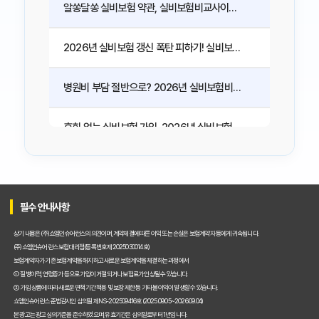
알쏭달쏭 실비보험 약관, 실비보험비교사이트로 핵심만 쏙쏙 파헤치는 법
2026년 실비보험 갱신 폭탄 피하기! 실비보험비교사이트 활용 5단계 전략
병원비 부담 절반으로? 2026년 실비보험비교사이트 활용, 숨겨진 혜택 찾기
후회 없는 실비보험 가입, 2026년 실비보험비교사이트 현명한 활용법 3가지
2026년 실비보험 갱신, 보험료 폭탄 피하는 비교사이트의 비밀
필수 안내사항
2026년 실비보험, 1인 가구라면 이것부터! 프리랜서를 위한 비교사이트 활용 가이드
상기 내용은 (주)쇼엠인슈어런스의 의견이며, 계약체결에 따른 이익 또는 손실은 보험계약자 등에게 귀속됩니다.
2026년 실비보험 비교사이트, 어디가 가장 좋을까? Top 3 업체 전격 분석
(주)쇼엠인슈어런스 보험대리점(등록번호 제2025030014호)
보험계약자가 기존 보험계약을 해지하고 새로운 보험계약을 체결하는 과정에서
① 질병이력, 연령증가 등으로 가입이 거절되거나 보험료가 인상될 수 있습니다.
실비보험 비교사이트 2026년 실제 이용 후기: 저렴하게 가입 성공한 비법 공개
② 가입 상품에 따라 새로운 면책기간 적용 및 보장 제한 등 기타 불이익이 발생할 수 있습니다.
쇼엠인슈어런스 준법감시인 심의필 제NS-202509416호 (2025.09.05~2026.09.04)
본 광고는 광고심의기준을 준수하였으며, 유효기간은 심의일로부터 1년입니다.