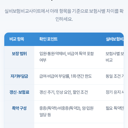
시고, 자세한 내용은 전문가 상담 또는 비교사이트에서 확인하시면 됩
필요한 특약만 고르는 것이 중요하며, 실비보험비교사이트에서 특약
실비보험비교사이트에서 아래 항목을 기준으로 보험사별 차이를 확
니다. 보험금 청구 절차와 필요 서류는 어떻게 되나요? 청구 절차는 보
별 보장 내용과 보험료를 비교해 불필요한 특약은 제외하고 선택하면
인하세요.
험사마다 다릅니다. 일반적으로 진료비 영수증, 진단서, 처방전 등이
보험료 부담을 줄일 수 있습니다. + 입원비 특약→ 병원에 입원했을 때
필요하며, 보험사 홈페이지·고객센터에서 안내받을 수 있습니다. 실비
하루당 일정 금액 지급 + 통원비 특약→ 병원 외래 진료(통원 치료) 받
보험비교사이트에서 보험사별 청구 절차를 미리 확인해 두면 서류 준
을 때 비용 보장 + 암·뇌졸중·심근경색 진단비 특약→ 해당 질병을 진
비교 항목
확인 포인트
실비보험비교
비가 수월합니다. 서류를 정확히 작성해 제출하면 보험금 지급이 원활
단받으면 치료비와 별도로 목돈 지급 실비보험 가입 시 주의할 점은?
합니다. 실비보험은 예상치 못한 의료비 부담을 줄여주는 중요한 상품
가입 전 보장 범위, 면책·감액 기간, 갱신 방식, 약관을 꼼꼼히 확인하
실비보험비교사이트 핵심 비교 항목
입니다. 실비보험비교사이트를 활용해 갱신 정보까지 비교·확인하고
보장 범위
입원·통원·약제비, 비급여 특약 포함
보험사별 보장
세요. 보장 범위가 넓고 자기부담금이 적은 상품, 면책·감액 기간이 짧
본인에게 맞는 실비보험을 선택하시기 바랍니다.
여부
비교
은 상품, 갱신 시 보험료 인상률이 낮은 상품을 고르시면 유리합니다.
이해하기 어려운 약관은 보험사에 문의하시고, 실비보험비교사이트로
여러 상품을 비교한 뒤 전문가 상담을 받아 선택하시기 바랍니다. 실비
자기부담금
급여·비급여 부담률, 1회·연간 한도
동일 조건 기준
보험 비교사이트 활용 방법은? ① 보장 내용과 예산 설정 ② 실비보험
비교사이트 접속 후 나이·성별·직업 등 입력 ③ 보험료·보장·특약 표를
갱신 · 보험료
갱신 주기, 인상 요인, 할인 조건
장기 유지 시 
비교·분석 ④ 궁금한 점은 상담 서비스나 보험사 문의 ⑤ 비교 결과를
바탕으로 가입 진행 보험사보험료(월)입원비 보장통원비 보장암 진단
특약 구성
중증(특약1)·비중증(특약2), 암·입원
필요 특약만 
비 A보험사50,000원500만원50만원1,000만원 B보험사45,000원
일당 등
400만원40만원800만원 C보험사55,000원600만원60만원1,200
만원 (위 표는 예시이며, 실제 보험료·보장 내용은 보험사 및 가입 조건