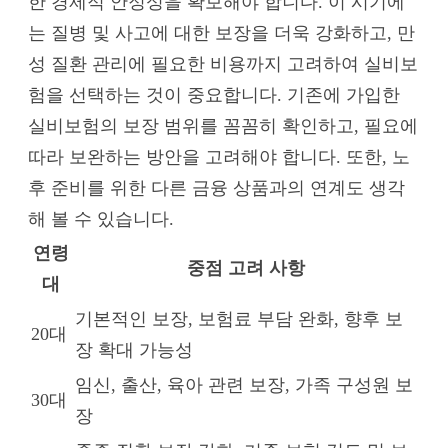
한 경제적 안정성을 확보해야 합니다. 이 시기에
는 질병 및 사고에 대한 보장을 더욱 강화하고, 만
성 질환 관리에 필요한 비용까지 고려하여 실비보
험을 선택하는 것이 중요합니다. 기존에 가입한
실비보험의 보장 범위를 꼼꼼히 확인하고, 필요에
따라 보완하는 방안을 고려해야 합니다. 또한, 노
후 준비를 위한 다른 금융 상품과의 연계도 생각
해 볼 수 있습니다.
연령
중점 고려 사항
대
기본적인 보장, 보험료 부담 완화, 향후 보
20대
장 확대 가능성
임신, 출산, 육아 관련 보장, 가족 구성원 보
30대
장