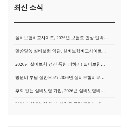
최신 소식
실비보험비교사이트, 2026년 보험료 인상 압박 속 최적의 선택 기준은?
알쏭달쏭 실비보험 약관, 실비보험비교사이트로 핵심만 쏙쏙 파헤치는 법
2026년 실비보험 갱신 폭탄 피하기! 실비보험비교사이트 활용 5단계 전략
병원비 부담 절반으로? 2026년 실비보험비교사이트 활용, 숨겨진 혜택 찾기
후회 없는 실비보험 가입, 2026년 실비보험비교사이트 현명한 활용법 3가지
2026년 실비보험 갱신, 보험료 폭탄 피하는 비교사이트의 비밀
2026년 실비보험, 1인 가구라면 이것부터! 프리랜서를 위한 비교사이트 활용 가이드