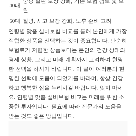
중증 질환 보장 강화, 기존 보험 검토 및 보
40대
완
50대
질병, 사고 보장 강화, 노후 준비 고려
연령별 맞춤 실비보험 비교를 통해 본인에게 가장
적합한 상품을 선택하는 것이 중요합니다. 단순히
보험료가 저렴한 상품보다는 본인의 건강 상태와
경제 상황, 그리고 미래 계획까지 고려하여 현명
한 선택을 하시기 바랍니다. 이 글이 여러분의 현
명한 선택에 도움이 되었기를 바라며, 항상 건강
하고 행복한 삶을 누리시길 바랍니다. 잊지 마세
요. 연령별 맞춤 실비보험 비교는 미래를 위한 소
중한 투자입니다. 필요에 따라 전문가의 도움을
받는 것도 좋은 방법입니다.