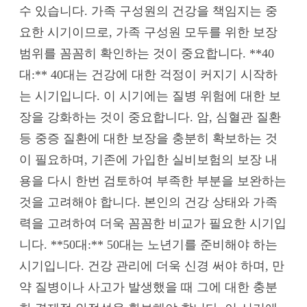
수 있습니다. 가족 구성원의 건강을 책임지는 중
요한 시기이므로, 가족 구성원 모두를 위한 보장
범위를 꼼꼼히 확인하는 것이 중요합니다. **40
대:** 40대는 건강에 대한 걱정이 커지기 시작하
는 시기입니다. 이 시기에는 질병 위험에 대한 보
장을 강화하는 것이 중요합니다. 암, 심혈관 질환
등 중증 질환에 대한 보장을 충분히 확보하는 것
이 필요하며, 기존에 가입한 실비보험의 보장 내
용을 다시 한번 검토하여 부족한 부분을 보완하는
것을 고려해야 합니다. 본인의 건강 상태와 가족
력을 고려하여 더욱 꼼꼼한 비교가 필요한 시기입
니다. **50대:** 50대는 노년기를 준비해야 하는
시기입니다. 건강 관리에 더욱 신경 써야 하며, 만
약 질병이나 사고가 발생했을 때 그에 대한 충분