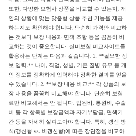
또한, 다양한 보험사 상품을 비교할 수 있는지, 개
인의 상황에 맞는 맞춤형 상품 추천 기능을 제공
하는지도 확인해야 합니다. 단순히 가격만 비교하
는 것보다 보장 내용과 면책 조항 등을 꼼꼼히 비
교하는 것이 중요합니다. 실비보험 비교사이트를
활용하는 단계는 다음과 같습니다. 1. **필요한 정
보 입력:** 나이, 직업, 성별, 기존 질병 유무 등 개
인 정보를 정확하게 입력해야 정확한 결과를 얻을
수 있습니다. 2. **보장 내용 비교:** 각 상품의 보
장 내용을 꼼꼼히 비교해야 합니다. 단순히 보험
료만 비교해서는 안 됩니다. 입원비, 통원비, 수술
비 등 각 항목별 보장금액과 자기부담금, 면책기
간 등을 자세히 살펴보아야 합니다. 특히, 갱신 방
식(갱신형 vs. 비갱신형)에 따른 장단점을 비교하