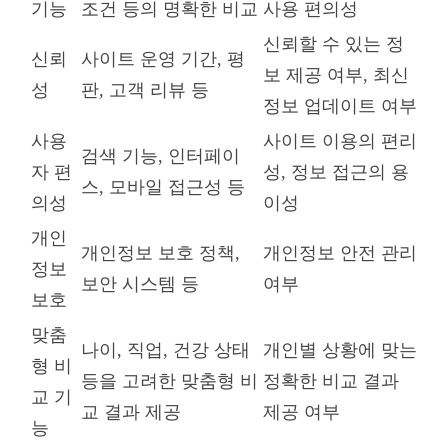
기능
조건 등의 명확한 비교
사용 편의성
신뢰할 수 있는 정
신뢰
사이트 운영 기간, 평
보 제공 여부, 최신
성
판, 고객 리뷰 등
정보 업데이트 여부
사용
사이트 이용의 편리
검색 기능, 인터페이
자 편
성, 정보 접근의 용
스, 모바일 접근성 등
의성
이성
개인
개인정보 보호 정책,
개인정보 안전 관리
정보
보안 시스템 등
여부
보호
맞춤
나이, 직업, 건강 상태
개인별 상황에 맞는
형 비
등을 고려한 맞춤형 비
정확한 비교 결과
교 기
교 결과 제공
제공 여부
능