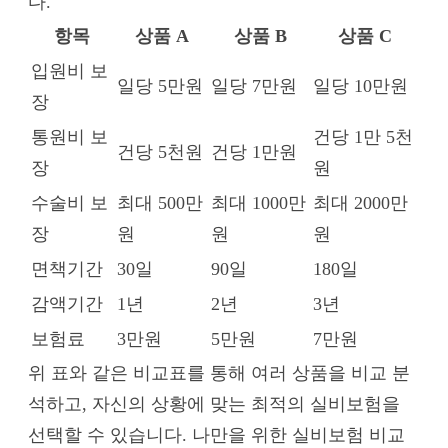
다.
항목
상품 A
상품 B
상품 C
입원비 보
일당 5만원
일당 7만원
일당 10만원
장
통원비 보
건당 1만 5천
건당 5천원
건당 1만원
장
원
수술비 보
최대 500만
최대 1000만
최대 2000만
장
원
원
원
면책기간
30일
90일
180일
감액기간
1년
2년
3년
보험료
3만원
5만원
7만원
위 표와 같은 비교표를 통해 여러 상품을 비교 분
석하고, 자신의 상황에 맞는 최적의 실비보험을
선택할 수 있습니다. 나만을 위한 실비보험 비교