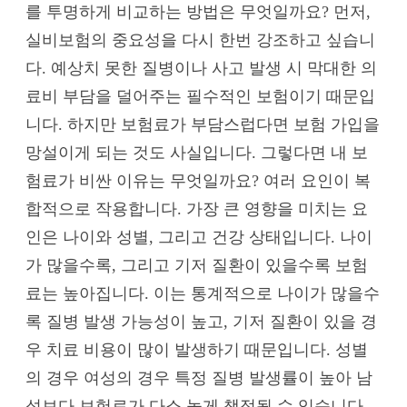
를 투명하게 비교하는 방법은 무엇일까요? 먼저,
실비보험의 중요성을 다시 한번 강조하고 싶습니
다. 예상치 못한 질병이나 사고 발생 시 막대한 의
료비 부담을 덜어주는 필수적인 보험이기 때문입
니다. 하지만 보험료가 부담스럽다면 보험 가입을
망설이게 되는 것도 사실입니다. 그렇다면 내 보
험료가 비싼 이유는 무엇일까요? 여러 요인이 복
합적으로 작용합니다. 가장 큰 영향을 미치는 요
인은 나이와 성별, 그리고 건강 상태입니다. 나이
가 많을수록, 그리고 기저 질환이 있을수록 보험
료는 높아집니다. 이는 통계적으로 나이가 많을수
록 질병 발생 가능성이 높고, 기저 질환이 있을 경
우 치료 비용이 많이 발생하기 때문입니다. 성별
의 경우 여성의 경우 특정 질병 발생률이 높아 남
성보다 보험료가 다소 높게 책정될 수 있습니다.