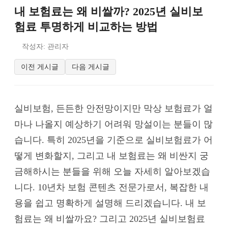
내 보험료는 왜 비쌀까? 2025년 실비보
험료 투명하게 비교하는 방법
작성자: 관리자
이전 게시글
다음 게시글
실비보험, 든든한 안전망이지만 막상 보험료가 얼
마나 나올지 예상하기 어려워 망설이는 분들이 많
습니다. 특히 2025년을 기준으로 실비보험료가 어
떻게 변화할지, 그리고 내 보험료는 왜 비싼지 궁
금해하시는 분들을 위해 오늘 자세히 알아보겠습
니다. 10년차 보험 콘텐츠 전문가로서, 복잡한 내
용을 쉽고 명확하게 설명해 드리겠습니다. 내 보
험료는 왜 비쌀까요? 그리고 2025년 실비보험료