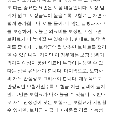
또 다른 중요한 요인은 보장 내용입니다. 보장 범
위가 넓고, 보장금액이 높을수록 보험료는 자연스
럽게 증가합니다. 예를 들어, 더 많은 질병과 사고
를 보장하거나, 높은 의료비를 보장받고 싶다면
보험료가 더 높아질 수 있습니다. 반대로, 보장 범
위를 줄이거나, 보장금액을 낮추면 보험료를 절감
할 수 있습니다. 하지만 이 경우에는 보장 범위가
좁아져 예상치 못한 의료비 부담이 발생할 수 있
다는 점을 유의해야 합니다. 마지막으로, 보험사
의 재무 안정성도 고려해야 합니다. 재무적으로
안정적인 보험사일수록 보험금 지급 능력이 높지
만, 그만큼 보험료가 다소 높을 수 있습니다. 반대
로 재무 안정성이 낮은 보험사는 보험료가 저렴할
수 있지만, 보험금 지급에 어려움을 겪을 가능성