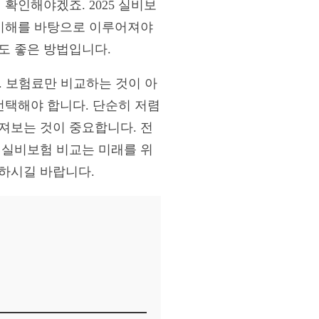
확인해야겠죠. 2025 실비보
 이해를 바탕으로 이루어져야
도 좋은 방법입니다.
다. 보험료만 비교하는 것이 아
선택해야 합니다. 단순히 저렴
져보는 것이 중요합니다. 전
5 실비보험 비교는 미래를 위
택하시길 바랍니다.