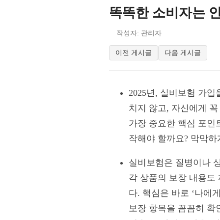
똑똑한 소비자는 안다
작성자: 관리자
이전 게시글
다음 게시글
2025년, 실비보험 
치지 않고, 자신에게 꼭
가장 중요한 핵심 포인트
작해야 할까요? 막막하
실비보험은 질병이나 상
각 상품의 보장 내용도
다. 핵심은 바로 ‘나에
보장 항목을 꼼꼼히 확