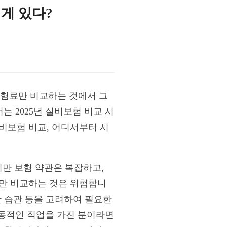
에게 있다?
보험료만 비교하는 것에서 그
는 2025년 실비보험 비교 시
실비보험 비교, 어디서부터 시
만 보험 약관은 복잡하고,
료만 비교하는 것은 위험합니
생활 습관 등을 고려하여 필요한
활동적인 직업을 가진 분이라면