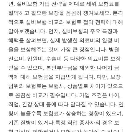
년, 실비보험 가입 전략을 제대로 세워 보험료를
절약하고 필요한 보장을 꼼꼼히 챙겨보세요. 본격
적으로 실비보험 비교와 보험료 절약 전략에 대해
알아보겠습니다. 먼저, 실비보험의 주요 특징과
혜택을 살펴보면, 실제 발생한 의료비의 일정 비
율을 보상해주는 것이 가장 큰 장점입니다. 병원
진료비, 입원비, 수술비 등 다양한 의료비를 보장
받을 수 있으며, 본인부담금을 제외한 나머지 금
액에 대해 보험금을 지급받게 됩니다. 다만, 보장
범위와 보험료는 보험사, 상품별로 차이가 있으므
로 꼼꼼한 비교가 필수입니다. 가입 조건은 나이,
직업, 건강 상태 등에 따라 달라질 수 있습니다. 연
령이 높을수록 보험료가 상승하는 경향이 있으며,
기존 질병이 있거나 특정 직업 종사자의 경우 보
험 가입이 제한되거나 보험료가 높아질 수 있습니