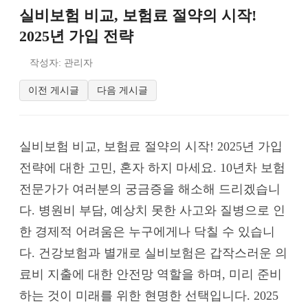
실비보험 비교, 보험료 절약의 시작!
2025년 가입 전략
작성자: 관리자
이전 게시글
다음 게시글
실비보험 비교, 보험료 절약의 시작! 2025년 가입
전략에 대한 고민, 혼자 하지 마세요. 10년차 보험
전문가가 여러분의 궁금증을 해소해 드리겠습니
다. 병원비 부담, 예상치 못한 사고와 질병으로 인
한 경제적 어려움은 누구에게나 닥칠 수 있습니
다. 건강보험과 별개로 실비보험은 갑작스러운 의
료비 지출에 대한 안전망 역할을 하며, 미리 준비
하는 것이 미래를 위한 현명한 선택입니다. 2025