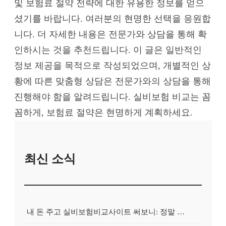
및 보험료 절약 전략에 대한 유용한 정보를 얻으
셨기를 바랍니다. 여러분의 현명한 선택을 응원합
니다. 더 자세한 내용은 전문가와 상담을 통해 확
인하시는 것을 추천드립니다. 이 글은 일반적인
정보 제공을 목적으로 작성되었으며, 개별적인 상
황에 따른 맞춤형 상담은 전문가와의 상담을 통해
진행해야 함을 알려드립니다. 실비보험 비교는 꼼
꼼하게, 보험료 절약은 현명하게 계획하세요.
최신 소식
내 돈 주고 실비보험비교사이트 써보니: 정말 보험료가 싸졌을까?