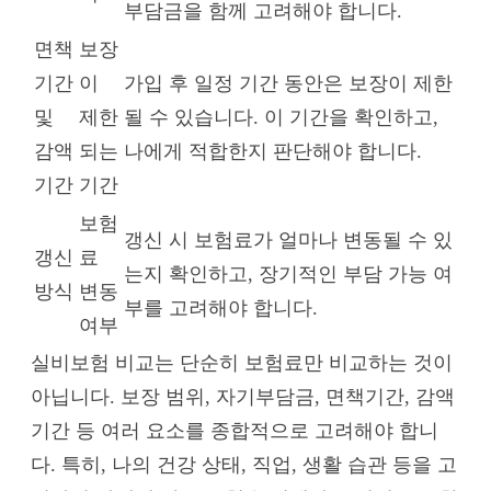
부담금을 함께 고려해야 합니다.
면책
보장
기간
이
가입 후 일정 기간 동안은 보장이 제한
및
제한
될 수 있습니다. 이 기간을 확인하고,
감액
되는
나에게 적합한지 판단해야 합니다.
기간
기간
보험
갱신 시 보험료가 얼마나 변동될 수 있
갱신
료
는지 확인하고, 장기적인 부담 가능 여
방식
변동
부를 고려해야 합니다.
여부
실비보험 비교는 단순히 보험료만 비교하는 것이
아닙니다. 보장 범위, 자기부담금, 면책기간, 감액
기간 등 여러 요소를 종합적으로 고려해야 합니
다. 특히, 나의 건강 상태, 직업, 생활 습관 등을 고