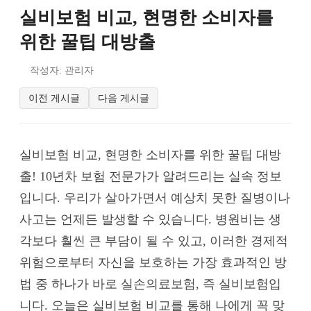
실비보험 비교, 현명한 소비자를
위한 꿀팁 대방출
작성자: 관리자
이전 게시글
다음 게시글
실비보험 비교, 현명한 소비자를 위한 꿀팁 대방
출! 10년차 보험 전문가가 알려드리는 실속 정보
입니다. 우리가 살아가면서 예상치 못한 질병이나
사고는 언제든 발생할 수 있습니다. 병원비는 생
각보다 훨씬 큰 부담이 될 수 있고, 이러한 경제적
위험으로부터 자신을 보호하는 가장 효과적인 방
법 중 하나가 바로 실손의료보험, 즉 실비보험입
니다. 오늘은 실비보험 비교를 통해 나에게 꼭 맞