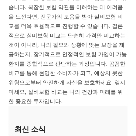
습니다. 복잡한 보험 약관을 이해하는 데 어려움
을 느낀다면, 전문가의 도움을 받아 실비보험 비
교를 더욱 효율적으로 진행할 수 있습니다. 결론
적으로 실비보험 비교는 단순히 가격만 비교하는
것이 아니라, 나의 필요와 상황에 맞는 보장을 제
공하는지, 장기적으로 안정적인 보험 가입이 가능
한지를 종합적으로 판단하는 과정입니다. 꼼꼼한
비교를 통해 현명한 소비자가 되고, 예상치 못한
위험으로부터 안전하게 자신을 보호하세요. 잊지
마세요, 실비보험 비교는 나의 건강과 미래를 위
한 중요한 투자입니다.
최신 소식