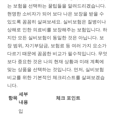
는 보험을 선택하는 꿀팁들을 알려드리겠습니다.
현명한 소비자가 되어 보다 나은 보장을 받을 수
있도록 꼼꼼히 살펴보세요. 실비보험은 질병이나
상해로 인한 의료비를 보장해주는 보험입니다. 하
지만 모든 실비보험이 동일한 것은 아닙니다. 보
장 범위, 자기부담금, 보험료 등 여러 가지 요소가
다르기 때문에 꼼꼼한 비교가 필수적입니다. 무엇
보다 중요한 것은 나의 현재 상황과 미래 계획에
맞는 상품을 선택하는 것입니다. 먼저, 실비보험
비교를 위한 기본적인 체크리스트를 살펴보겠습
니다.
세부
항목
체크 포인트
내용
입