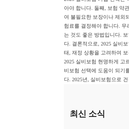
아야 합니다. 둘째, 보험 약
여 불필요한 보장이나 제외되
험료를 결정해야 합니다. 무
는 것도 좋은 방법입니다. 
다. 결론적으로, 2025 실
태, 재정 상황을 고려하여 
2025 실비보험 현명하게 고
비보험 선택에 도움이 되기
다. 2025년, 실비보험으로
최신 소식