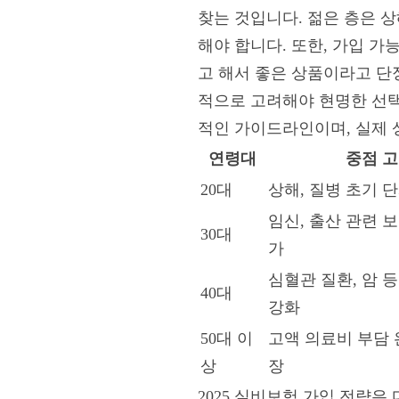
찾는 것입니다. 젊은 층은 
해야 합니다. 또한, 가입 가
고 해서 좋은 상품이라고 단정
적으로 고려해야 현명한 선택을
적인 가이드라인이며, 실제 
연령대
중점 고
20대
상해, 질병 초기 
임신, 출산 관련 보
30대
가
심혈관 질환, 암 
40대
강화
50대 이
고액 의료비 부담 
상
장
2025 실비보험 가입 전략은