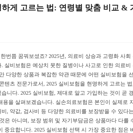
명하게 고르는 법: 연령별 맞춤 비교 &
 한번쯤 꿈꿔보셨죠? 2025년, 의료비 상승과 고령화 사
. 실비보험은 예상치 못한 질병이나 사고로 인한 의료비
지만 다양한 상품과 복잡한 약관 때문에 어떤 실비보험을 
 콘텐츠 전문가로서, 2025 실비보험을 현명하게 고르는 법
습니다. 2025 실비보험, 제대로 알고 가입하는 것이 곧
 내용을 살펴보겠습니다. 실손의료보험은 본인이 실제로 
비, 약값, 검사비 등 다양한 의료비를 보장받을 수 있다는
 것은 아니며, 보장 범위 및 자기부담금은 상품마다 다를 
 중요합니다. 2025 실비보험 선택 시 가장 중요한 점은