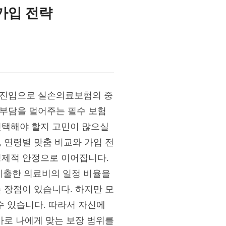
 가입 전략
회 진입으로 실손의료보험의 중
 부담을 덜어주는 필수 보험
선택해야 할지 고민이 많으실
, 연령별 맞춤 비교와 가입 전
 경제적 안정으로 이어집니다.
지출한 의료비의 일정 비율을
 장점이 있습니다. 하지만 모
수 있습니다. 따라서 자신에
 바로 나에게 맞는 보장 범위를