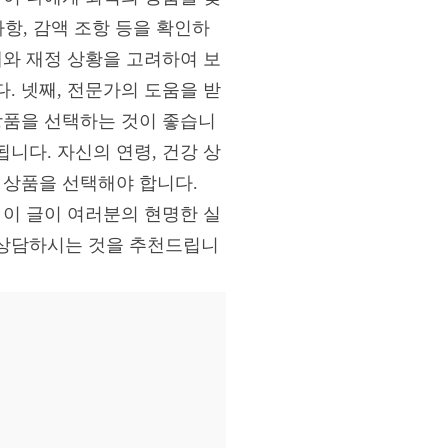
사항, 감액 조항 등을 확인하
태와 재정 상황을 고려하여 보
. 넷째, 전문가의 도움을 받
상품을 선택하는 것이 좋습니
니다. 자신의 연령, 건강 상
 상품을 선택해야 합니다.
 이 글이 여러분의 현명한 실
 상담하시는 것을 추천드립니