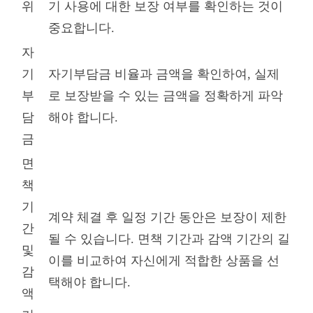
위
기 사용에 대한 보장 여부를 확인하는 것이
중요합니다.
자
기
자기부담금 비율과 금액을 확인하여, 실제
부
로 보장받을 수 있는 금액을 정확하게 파악
담
해야 합니다.
금
면
책
기
계약 체결 후 일정 기간 동안은 보장이 제한
간
될 수 있습니다. 면책 기간과 감액 기간의 길
및
이를 비교하여 자신에게 적합한 상품을 선
감
택해야 합니다.
액