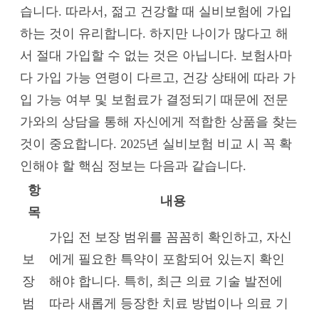
습니다. 따라서, 젊고 건강할 때 실비보험에 가입
하는 것이 유리합니다. 하지만 나이가 많다고 해
서 절대 가입할 수 없는 것은 아닙니다. 보험사마
다 가입 가능 연령이 다르고, 건강 상태에 따라 가
입 가능 여부 및 보험료가 결정되기 때문에 전문
가와의 상담을 통해 자신에게 적합한 상품을 찾는
것이 중요합니다. 2025년 실비보험 비교 시 꼭 확
인해야 할 핵심 정보는 다음과 같습니다.
항
내용
목
가입 전 보장 범위를 꼼꼼히 확인하고, 자신
보
에게 필요한 특약이 포함되어 있는지 확인
장
해야 합니다. 특히, 최근 의료 기술 발전에
범
따라 새롭게 등장한 치료 방법이나 의료 기