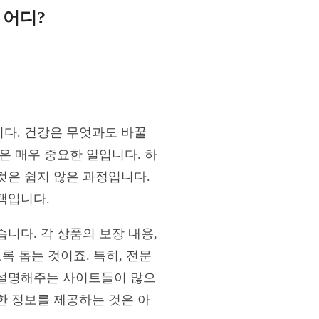
 어디?
다. 건강은 무엇과도 바꿀
은 매우 중요한 일입니다. 하
것은 쉽지 않은 과정입니다.
택입니다.
니다. 각 상품의 보장 내용,
록 돕는 것이죠. 특히, 전문
 설명해주는 사이트들이 많으
한 정보를 제공하는 것은 아