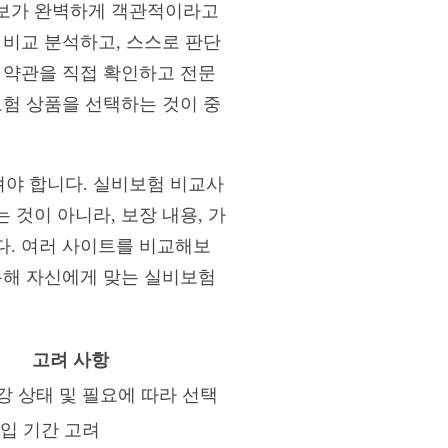
정보가 완벽하게 객관적이라고
 비교 분석하고, 스스로 판단
 약관을 직접 확인하고 전문
보험 상품을 선택하는 것이 중
야 합니다. 실비보험 비교사
것이 아니라, 보장 내용, 가
다. 여러 사이트를 비교해보
통해 자신에게 맞는 실비보험
고려 사항
강 상태 및 필요에 따라 선택
가입 기간 고려