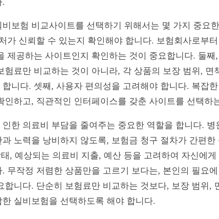
.
실비보험 비교사이트를 선택하기 위해서는 몇 가지 중요한
출처가 신뢰할 수 있는지 확인해야 합니다. 보험회사로부
을 제공하는 사이트인지 확인하는 것이 중요합니다. 둘째,
험료만 비교하는 것이 아니라, 각 상품의 보장 범위, 면
합니다. 셋째, 사용자 편의성을 고려해야 합니다. 복잡한
확인하고, 직관적인 인터페이스를 갖춘 사이트를 선택하는
인한 의료비 부담을 줄여주는 중요한 역할을 합니다. 병
과 노력을 낭비하지 않도록, 보험금 청구 절차가 간편한
상태, 예상되는 의료비 지출, 예산 등을 고려하여 자신에
. 무작정 저렴한 상품만을 고르기 보다는, 본인의 필요에
합니다. 단순히 보험료만 비교하는 것보다, 보장 범위, 
합한 실비보험을 선택하도록 해야 합니다.