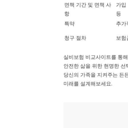
면책 기간 및 면책 사
가입 
항
등
특약
추가
청구 절차
보험
실비보험 비교사이트를 통해
안전한 삶을 위한 현명한 선
당신의 가족을 지켜주는 든든
미래를 설계해보세요.