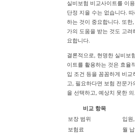
실비보험 비교사이트를 이용
단정 지을 수는 없습니다. 
하는 것이 중요합니다. 또한
가의 도움을 받는 것도 고려
요합니다.
결론적으로, 현명한 실비보험
이트를 활용하는 것은 효율적
입 조건 등을 꼼꼼하게 비교
고, 필요하다면 보험 전문가
을 선택하고, 예상치 못한 
비교 항목
보장 범위
입원,
보험료
월 납