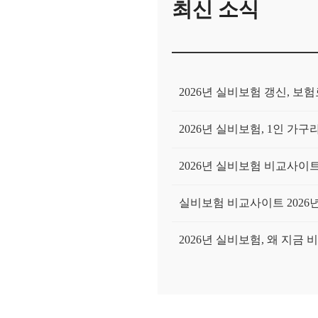
최신 소식
2026년 실비보험 갱신, 
2026년 실비보험, 1인 
2026년 실비보험 비교사이트,
실비보험 비교사이트 2026
2026년 실비보험, 왜 지금
내 돈 주고 실비보험비교사이
실비보험비교사이트, 왜 필수