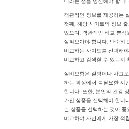
니라는 점을 명심해야 합니다
객관적인 정보를 제공하는 
첫째, 해당 사이트의 정보 
있으며, 객관적인 비교 분석
살펴보아야 합니다. 단순히 보
비교하는 사이트를 선택해야 
비교하고 검색할 수 있는지 
실비보험은 질병이나 사고로 
하는 과정에서 불필요한 시간
합니다. 또한, 본인의 건강 
가진 상품을 선택해야 합니다
는 상품을 선택하는 것이 중요
비교하여 자신에게 가장 적