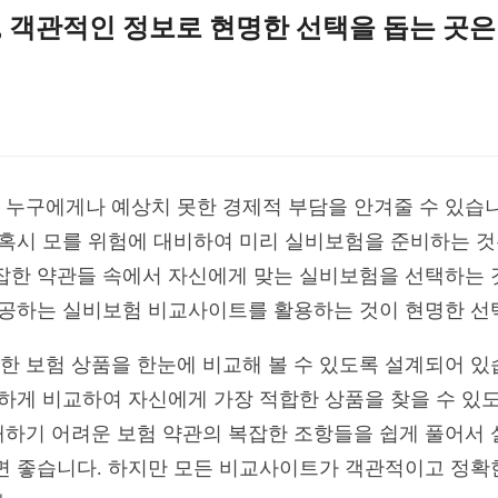
 객관적인 정보로 현명한 선택을 돕는 곳은
누구에게나 예상치 못한 경제적 부담을 안겨줄 수 있습니
 혹시 모를 위험에 대비하여 미리 실비보험을 준비하는 것
잡한 약관들 속에서 자신에게 맞는 실비보험을 선택하는 
제공하는 실비보험 비교사이트를 활용하는 것이 현명한 선
 보험 상품을 한눈에 비교해 볼 수 있도록 설계되어 있습
하게 비교하여 자신에게 가장 적합한 상품을 찾을 수 있도
해하기 어려운 보험 약관의 복잡한 조항들을 쉽게 풀어서
면 좋습니다. 하지만 모든 비교사이트가 객관적이고 정확