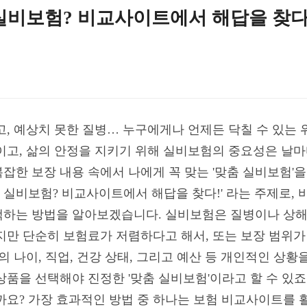
실비보험? 비교사이트에서 해답을 찾다
고, 예상치 못한 질병… 누구에게나 언제든 닥칠 수 있는
이고, 삶의 안정을 지키기 위해 실비보험의 중요성은 날마
잡한 보장 내용 속에서 나에게 꼭 맞는 '맞춤 실비보험'
춤 실비보험? 비교사이트에서 해답을 찾다!' 라는 주제로
택하는 방법을 알아보겠습니다. 실비보험은 질병이나 상해
지만 단순히 보험료가 저렴하다고 해서, 또는 보장 범위가
의 나이, 직업, 건강 상태, 그리고 예산 등 개인적인 상황
상품을 선택해야 진정한 '맞춤 실비보험'이라고 할 수 있죠
까요? 가장 효과적인 방법 중 하나는 보험 비교사이트를 