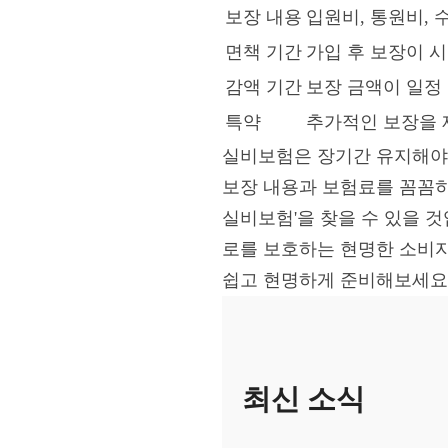
보장 내용
입원비, 통원비, 
면책 기간
가입 후 보장이 
감액 기간
보장 금액이 일정
특약
추가적인 보장을 
실비보험은 장기간 유지해야
보장 내용과 보험료를 꼼꼼히
실비보험'을 찾을 수 있을 
로를 보호하는 현명한 소비자
쉽고 현명하게 준비해보세요.
최신 소식