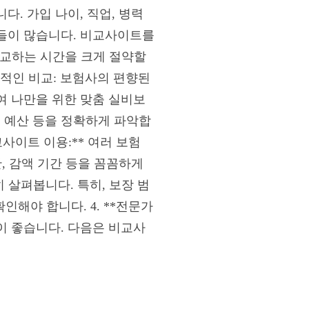
. 가입 나이, 직업, 병력
들이 많습니다. 비교사이트를
비교하는 시간을 크게 절약할
관적인 비교: 보험사의 편향된
여 나만을 위한 맞춤 실비보
태, 예산 등을 정확하게 파악합
교사이트 이용:** 여러 보험
, 감액 기간 등을 꼼꼼하게
 살펴봅니다. 특히, 보장 범
인해야 합니다. 4. **전문가
이 좋습니다. 다음은 비교사