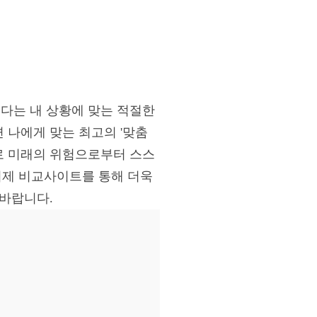
다는 내 상황에 맞는 적절한
 나에게 맞는 최고의 '맞춤
으로 미래의 위험으로부터 스스
이제 비교사이트를 통해 더욱
 바랍니다.