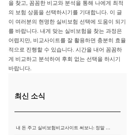
을 찾고, 꼼꼼한 비교와 분석을 통해 나에게 최적
의 보험 상품을 선택하시기를 기대합니다. 이 글
이 여러분의 현명한 실비보험 선택에 도움이 되기
를 바랍니다. 내게 맞는 실비보험을 찾는 과정은
어렵지만, 비교사이트를 잘 활용하면 충분히 효율
적으로 진행할 수 있습니다. 시간을 내어 꼼꼼하
게 비교하고 분석하여 후회 없는 선택을 하시기
바랍니다.
최신 소식
내 돈 주고 실비보험비교사이트 써보니: 정말 보험료가 싸졌을까?