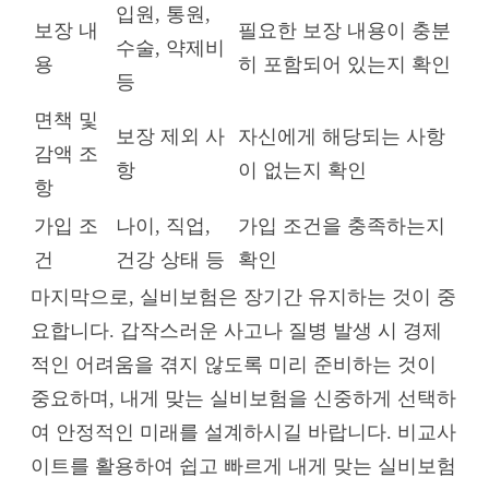
입원, 통원,
보장 내
필요한 보장 내용이 충분
수술, 약제비
용
히 포함되어 있는지 확인
등
면책 및
보장 제외 사
자신에게 해당되는 사항
감액 조
항
이 없는지 확인
항
가입 조
나이, 직업,
가입 조건을 충족하는지
건
건강 상태 등
확인
마지막으로, 실비보험은 장기간 유지하는 것이 중
요합니다. 갑작스러운 사고나 질병 발생 시 경제
적인 어려움을 겪지 않도록 미리 준비하는 것이
중요하며, 내게 맞는 실비보험을 신중하게 선택하
여 안정적인 미래를 설계하시길 바랍니다. 비교사
이트를 활용하여 쉽고 빠르게 내게 맞는 실비보험