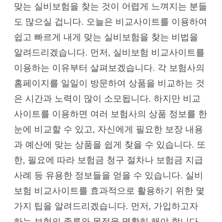
맞는 실비보험을 찾는 것이 어렵게 느껴지는 분들
도 많으실 겁니다. 오늘은 비교사이트를 이용하여
쉽고 빠르게 내게 맞는 실비보험을 찾는 비법을
알려드리겠습니다. 먼저, 실비보험 비교사이트를
이용하는 이유부터 살펴보겠습니다. 각 보험사의
홈페이지를 일일이 방문하여 상품을 비교하는 것
은 시간과 노력이 많이 소모됩니다. 하지만 비교
사이트를 이용하면 여러 보험사의 상품 정보를 한
눈에 비교할 수 있고, 자신에게 필요한 보장 내용
과 예산에 맞는 상품을 쉽게 찾을 수 있습니다. 또
한, 필요에 따라 보험금 청구 절차나 보험금 지급
사례 등 유용한 정보들을 얻을 수 있습니다. 실비
보험 비교사이트를 효과적으로 활용하기 위한 몇
가지 팁을 알려드리겠습니다. 먼저, 가입하고자
하는 보험의 종류와 목적을 명확히 해야 합니다.