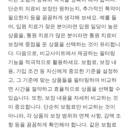
단순히 의료비 보장만 원하는지, 추가적인 특약이
필요한지 등을 꼼꼼하게 생각해 보세요. 예를 들
어, 입원 치료가 잦은 분이라면 입원 일당이 높은
상품을, 통원 치료가 많은 분이라면 통원 치료비
보장에 중점을 둔 상품을 선택하는 것이 유리합니
다. 다음으로, 비교사이트에서 제공하는 필터링
기능을 적극적으로 활용하세요. 보험료, 보장 내
용, 가입 조건 등 자신에게 중요한 기준을 설정하
고, 그 기준에 맞는 상품들을 필터링하여 비교하
면 시간을 절약하고 효율적으로 상품을 선택할 수
있습니다. 또한, 보장 내용을 자세히 비교하는 것
이 중요합니다. 단순히 보험료만 비교하는 것이
아니라, 각 상품의 보장 범위와 면책 사항, 감액 조
항 등을 꼼꼼하게 확인해야 합니다. 같은 보험료