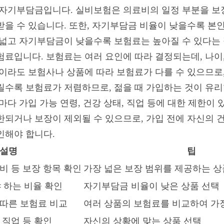
 자기부담금입니다. 실비보험은 의료비의 일정 부분을 보
받을 수 있습니다. 또한, 자기부담금 비율이 낮을수록 본
 넓고 자기부담금이 낮을수록 보험료는 높아질 수 있다는 
료입니다. 보험료는 여러 요인에 따라 결정되는데, 나이, 
용이라도 보험사나 상품에 따라 보험료가 다를 수 있으므로
릴수록 보험료가 저렴하므로, 젊을 때 가입하는 것이 유리
마다 가입 가능 연령, 건강 상태, 직업 등에 대한 제한이 있
한되거나 보장이 제외될 수 있으므로, 가입 전에 자신의 
인해야 합니다.
설명
팁
제비 등 보장 항목 확인
가장 넓은 보장 범위를 제공하는 상
 하는 비율 확인
자기부담금 비율이 낮은 상품 선택
 따른 보험료 비교
여러 상품의 보험료를 비교하여 가
, 직업 등 확인
자신의 상황에 맞는 상품 선택