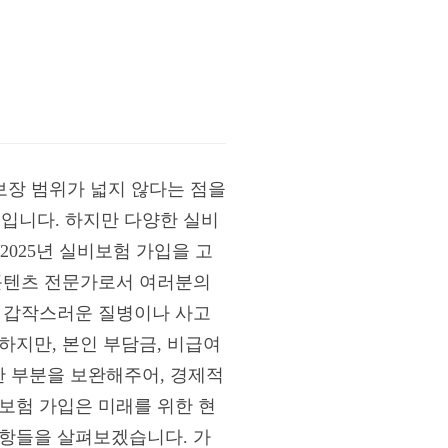
 보장 범위가 넓지 않다는 점을
입니다. 하지만 다양한 실비
2025년 실비보험 가입을 고
 콘텐츠 전문가로서 여러분의
. 갑작스러운 질병이나 사고
하지만, 본인 부담금, 비급여
 부분을 보완해주어, 경제적
비보험 가입은 미래를 위한 현
사항들을 살펴보겠습니다. 가