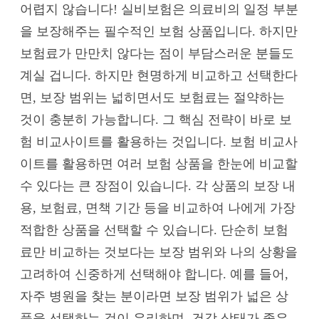
어렵지 않습니다! 실비보험은 의료비의 일정 부분
을 보장해주는 필수적인 보험 상품입니다. 하지만
보험료가 만만치 않다는 점이 부담스러운 분들도
계실 겁니다. 하지만 현명하게 비교하고 선택한다
면, 보장 범위는 넓히면서도 보험료는 절약하는
것이 충분히 가능합니다. 그 핵심 전략이 바로 보
험 비교사이트를 활용하는 것입니다. 보험 비교사
이트를 활용하면 여러 보험 상품을 한눈에 비교할
수 있다는 큰 장점이 있습니다. 각 상품의 보장 내
용, 보험료, 면책 기간 등을 비교하여 나에게 가장
적합한 상품을 선택할 수 있습니다. 단순히 보험
료만 비교하는 것보다는 보장 범위와 나의 상황을
고려하여 신중하게 선택해야 합니다. 예를 들어,
자주 병원을 찾는 분이라면 보장 범위가 넓은 상
품을 선택하는 것이 유리하며, 건강 상태가 좋은