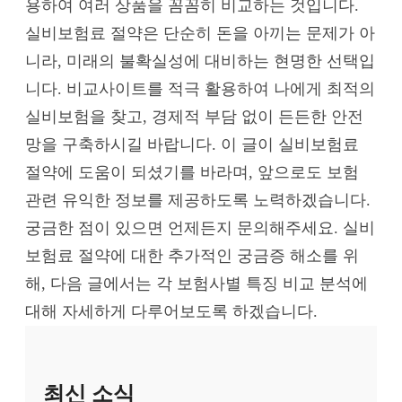
용하여 여러 상품을 꼼꼼히 비교하는 것입니다.
실비보험료 절약은 단순히 돈을 아끼는 문제가 아
니라, 미래의 불확실성에 대비하는 현명한 선택입
니다. 비교사이트를 적극 활용하여 나에게 최적의
실비보험을 찾고, 경제적 부담 없이 든든한 안전
망을 구축하시길 바랍니다. 이 글이 실비보험료
절약에 도움이 되셨기를 바라며, 앞으로도 보험
관련 유익한 정보를 제공하도록 노력하겠습니다.
궁금한 점이 있으면 언제든지 문의해주세요. 실비
보험료 절약에 대한 추가적인 궁금증 해소를 위
해, 다음 글에서는 각 보험사별 특징 비교 분석에
대해 자세하게 다루어보도록 하겠습니다.
최신 소식