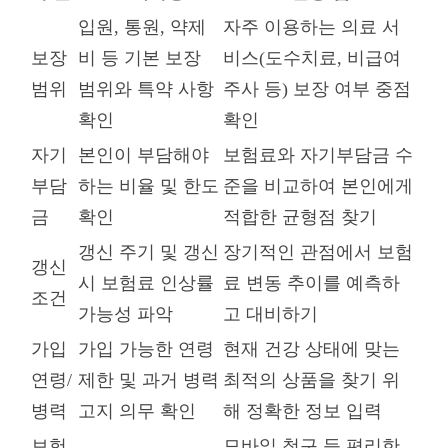
입원, 통원, 약제
자주 이용하는 의료 서
보장
비 등 기본 보장
비스(도수치료, 비급여
범위
범위와 특약 사항
주사 등) 보장 여부 중점
확인
확인
자기
본인이 부담해야
보험료와 자기부담금 수
부담
하는 비율 및 한도
준을 비교하여 본인에게
금
확인
적합한 균형점 찾기
갱신 주기 및 갱신
장기적인 관점에서 보험
갱신
시 보험료 인상률
료 변동 추이를 예측하
조건
가능성 파악
고 대비하기
가입
가입 가능한 연령
현재 건강 상태에 맞는
연령/
제한 및 과거 병력
최적의 상품을 찾기 위
병력
고지 의무 확인
해 정확한 정보 입력
보험
모바일 청구 등 편리한