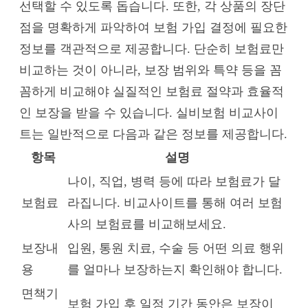
선택할 수 있도록 돕습니다. 또한, 각 상품의 장단
점을 명확하게 파악하여 보험 가입 결정에 필요한
정보를 객관적으로 제공합니다. 단순히 보험료만
비교하는 것이 아니라, 보장 범위와 특약 등을 꼼
꼼하게 비교해야 실질적인 보험료 절약과 효율적
인 보장을 받을 수 있습니다. 실비보험 비교사이
트는 일반적으로 다음과 같은 정보를 제공합니다.
항목
설명
나이, 직업, 병력 등에 따라 보험료가 달
보험료
라집니다. 비교사이트를 통해 여러 보험
사의 보험료를 비교해보세요.
보장내
입원, 통원 치료, 수술 등 어떤 의료 행위
용
를 얼마나 보장하는지 확인해야 합니다.
면책기
보험 가입 후 일정 기간 동안은 보장이