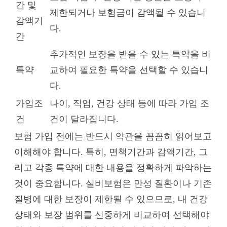
간 및
제한되거나 보험금이 감액될 수 있습니
감액기
다.
간
추가적인 보장을 받을 수 있는 특약을 비
특약
교하여 필요한 특약을 선택할 수 있습니
다.
가입조
나이, 직업, 건강 상태 등에 따라 가입 조
건
건이 달라집니다.
보험 가입 전에는 반드시 약관을 꼼꼼히 읽어보고
이해해야 합니다. 특히, 면책기간과 감액기간, 그
리고 각종 특약에 대한 내용을 정확하게 파악하는
것이 중요합니다. 실비보험은 만성 질환이나 기존
질병에 대한 보장이 제한될 수 있으므로, 내 건강
상태와 보장 범위를 신중하게 비교하여 선택해야