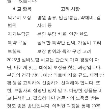
볼 수 있습니다.
비교 항목
고려 사항
의료비 보장
병원 종류, 입원/통원, 약제비, 검
범위
사비 등
자기부담금
본인 부담 비율, 연간 한도
특약 구성
필요한 특약만 선택, 가성비 고려
보험료
보장 범위와 특약 구성 고려
2025년 실비보험 비교는 단순히 가격 경쟁이 아
닌, 나에게 맞는 최적의 보장을 찾는 과정입니다.
본인의 건강 상태, 예상 의료비 지출 규모, 재정 상
황 등을 고려하여 신중하게 선택해야 합니다. 또
한, 보험사의 설명만 믿지 말고, 다양한 상품을 비
교 분석하고, 필요하다면 전문가의 도움을 받는
것도 좋은 방법입니다. 이러한 과정을 통해 2025