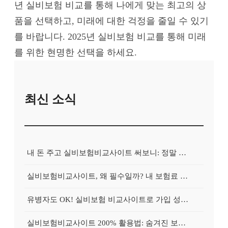
년 실비보험 비교를 통해 나에게 맞는 최고의 상
품을 선택하고, 미래에 대한 걱정을 줄일 수 있기
를 바랍니다. 2025년 실비보험 비교를 통해 미래
를 위한 현명한 선택을 하세요.
최신 소식
내 돈 주고 실비보험비교사이트 써보니: 정말 보험료가 싸졌을까?
실비보험비교사이트, 왜 필수일까? 내 보험료 줄이는 확실한 방법
유병자도 OK! 실비보험 비교사이트로 가입 성공률 높이는 특별 노하우
실비보험비교사이트 200% 활용법: 숨겨진 보험료 절약 꿀팁 대방출!