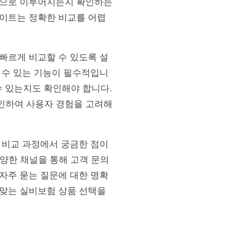
적으로 이루어지는지 확인하는
사이트는 정확한 비교를 어렵
빠르게 비교할 수 있도록 설
 수 있는 기능이 필수적입니
 수 있는지도 확인해야 합니다.
인하여 사용자 경험을 고려해
, 비교 과정에서 궁금한 점이
다양한 채널을 통해 고객 문의
자주 묻는 질문에 대한 명확
 맞는 실비보험 상품 선택을