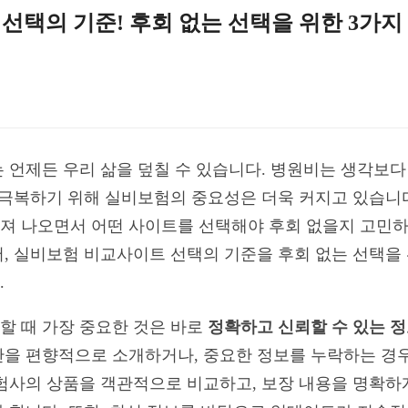
선택의 기준! 후회 없는 선택을 위한 3가지
 언제든 우리 삶을 덮칠 수 있습니다. 병원비는 생각보다
 극복하기 위해 실비보험의 중요성은 더욱 커지고 있습니
 나오면서 어떤 사이트를 선택해야 후회 없을지 고민하는
, 실비보험 비교사이트 선택의 기준을 후회 없는 선택을 
.
할 때 가장 중요한 것은 바로
정확하고 신뢰할 수 있는 정
을 편향적으로 소개하거나, 중요한 정보를 누락하는 경우
험사의 상품을 객관적으로 비교하고, 보장 내용을 명확하