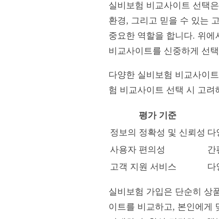
실비보험 비교사이트 선택은 
환경, 그리고 믿을 수 있는 
중요한 역할을 합니다. 위에
비교사이트를 신중하게 선택
다양한 실비보험 비교사이트
험 비교사이트 선택 시 고려
평가 기준
정보의 정확성 및 신뢰성
다
사용자 편의성
간
고객 지원 서비스
다
실비보험 가입은 단순히 상품
이트를 비교하고, 본인에게 