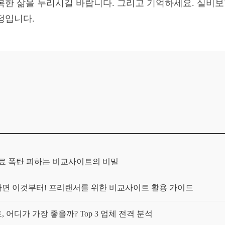
복한 삶을 누리시길 바랍니다. 그리고 기억하세요. 실비
정입니다.
보험료 폭탄 피하는 비교사이트의 비밀
가구라면 이것부터! 프리랜서를 위한 비교사이트 활용 가이드
 어디가 가장 좋을까? Top 3 업체 전격 분석