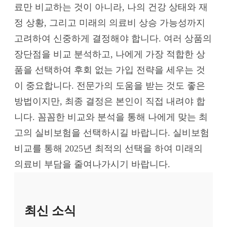
료만 비교하는 것이 아니라, 나의 건강 상태와 재
정 상황, 그리고 미래의 의료비 상승 가능성까지
고려하여 신중하게 결정해야 합니다. 여러 상품의
장단점을 비교 분석하고, 나에게 가장 적합한 상
품을 선택하여 후회 없는 가입 전략을 세우는 것
이 중요합니다. 전문가의 도움을 받는 것도 좋은
방법이지만, 최종 결정은 본인이 직접 내려야 합
니다. 꼼꼼한 비교와 분석을 통해 나에게 맞는 최
고의 실비보험을 선택하시길 바랍니다. 실비보험
비교를 통해 2025년 최적의 선택을 하여 미래의
의료비 부담을 줄여나가시기 바랍니다.
최신 소식