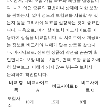
다. 먼저, 나의 보험 가입 목표와 예산을 설정합니
다. 내가 어떤 종류의 질병이나 상해에 대한 보장
을 원하는지, 얼마 정도의 보험료를 지불할 수 있
는지 등을 고려하여 목표를 설정하는 것이 중요합
니다. 다음으로, 여러 실비보험 비교사이트를 이
용하여 상품을 비교합니다. 각 사이트에서 제공하
는 정보를 비교하여 나에게 맞는 상품을 찾습니
다. 마지막으로, 선택한 상품의 약관을 꼼꼼히 확
인합니다. 보장 내용, 보험료, 면책 조항 등을 자세
히 살펴보고, 이해가 되지 않는 부분은 보험사에
문의하여 확인합니다.
비교 항
비교사이트
비교사이
비교사이트 B
목
A
트 C
보험사
10개
15개
8개
수