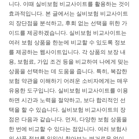
니다. 이때 실비보험 비교사이트를 활용하는 것이
효과적입니다. 본 글에서는 실비보험 비교사이트
의 장단점을 분석하고, 후회 없는 선택을 위한 가
이드를 제공하겠습니다. 실비보험 비교사이트는
여러 보험 상품을 한눈에 비교할 수 있도록 정보
를 제공하는 웹사이트입니다. 각 상품의 보장 내
용, 보험료, 가입 조건 등을 비교하여 나에게 맞는
상품을 선택하는 데 도움을 줍니다. 특히, 복잡한
보험 약관을 이해하기 어려운 소비자에게는 매우
유용한 도구입니다. 실비보험 비교사이트를 이용
하면 시간과 노력을 절약하고, 보다 합리적인 선
택을 할 수 있습니다. 실비보험 비교사이트의 장
점은 다음과 같습니다. 먼저, 다양한 보험 상품을
한 번에 비교할 수 있다는 점입니다. 여러 보험사
의 상품 정보를 일일이 찾아보는 번거로움 없이,