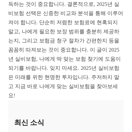
득하는 것이 중요합니다. 결론적으로, 2025년 실
비보험 선택은 신중한 비교와 분석을 통해 이루어
져야 합니다. 단순히 저렴한 보험료에 현혹되지
말고, 나에게 필요한 보장 범위를 충분히 제공하
는지, 그리고 보험금 청구 절차가 간편한지 등을
꼼꼼히 따져보는 것이 중요합니다. 이 글이 2025
년 실비보험, 나에게 딱 맞는 보험 찾기에 도움이
되기를 바랍니다. 잊지 마세요. 2025년 실비보험
은 미래를 위한 현명한 투자입니다. 주저하지 말
고 지금 바로 나에게 맞는 실비보험을 찾아보세
요!
최신 소식