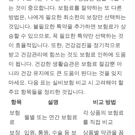
는 것이 중요합니다. 보험료를 절약하는 또 다른
방법은, 나에게 필요한 최소한의 보장만 선택하는
것입니다. 불필요한 특약을 추가하면 보험료가 상
승할 수 있으므로, 꼭 필요한 특약만 선택하는 것
이 효율적입니다. 또한, 건강검진을 정기적으로
받고 건강관리에 힘쓰는 것도 보험료 인하에 도움
이 됩니다. 건강한 생활습관은 보험료 절감뿐 아
니라 건강 유지에도 큰 도움이 된다는 것을 잊지
마세요. 다음 표는 실비보험 비교 시 고려해야 할
주요 항목들을 정리한 것입니다.
항목
설명
비교 방법
보험
각 상품의 보험료
월별 또는 연간 보험료
료
를 직접 비교
보장
입원, 통원, 수술 등 보
상품별 약관을 꼼