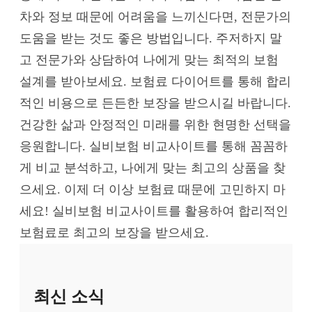
차와 정보 때문에 어려움을 느끼신다면, 전문가의
도움을 받는 것도 좋은 방법입니다. 주저하지 말
고 전문가와 상담하여 나에게 맞는 최적의 보험
설계를 받아보세요. 보험료 다이어트를 통해 합리
적인 비용으로 든든한 보장을 받으시길 바랍니다.
건강한 삶과 안정적인 미래를 위한 현명한 선택을
응원합니다. 실비보험 비교사이트를 통해 꼼꼼하
게 비교 분석하고, 나에게 맞는 최고의 상품을 찾
으세요. 이제 더 이상 보험료 때문에 고민하지 마
세요! 실비보험 비교사이트를 활용하여 합리적인
보험료로 최고의 보장을 받으세요.
최신 소식