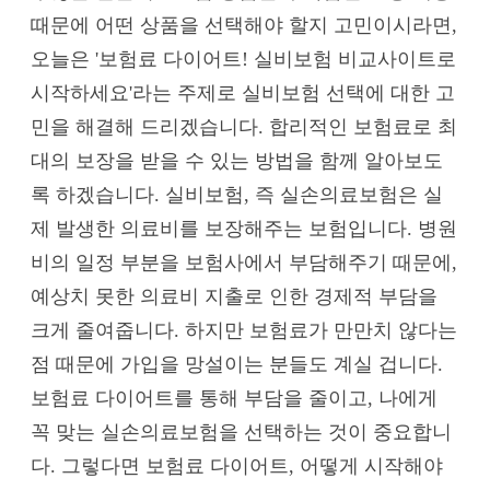
때문에 어떤 상품을 선택해야 할지 고민이시라면,
오늘은 '보험료 다이어트! 실비보험 비교사이트로
시작하세요'라는 주제로 실비보험 선택에 대한 고
민을 해결해 드리겠습니다. 합리적인 보험료로 최
대의 보장을 받을 수 있는 방법을 함께 알아보도
록 하겠습니다. 실비보험, 즉 실손의료보험은 실
제 발생한 의료비를 보장해주는 보험입니다. 병원
비의 일정 부분을 보험사에서 부담해주기 때문에,
예상치 못한 의료비 지출로 인한 경제적 부담을
크게 줄여줍니다. 하지만 보험료가 만만치 않다는
점 때문에 가입을 망설이는 분들도 계실 겁니다.
보험료 다이어트를 통해 부담을 줄이고, 나에게
꼭 맞는 실손의료보험을 선택하는 것이 중요합니
다. 그렇다면 보험료 다이어트, 어떻게 시작해야