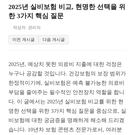
2025년 실비보험 비교, 현명한 선택을 위
한 3가지 핵심 질문
작성자: 관리자
이전 게시글
다음 게시글
2025년, 예상치 못한 의료비 지출에 대한 걱정은
누구나 공감할 것입니다. 건강보험의 보장 범위가
한정적이기에, 실비보험은 예측 불가능한 의료비
부담을 줄여주는 필수적인 안전장치 역할을 합니
다. 이 글에서는 2025년 실비보험 비교를 위한 현
명한 선택을 위한 3가지 핵심 질문을 중심으로, 실
비보험에 대한 궁금증을 명쾌하게 해소해 드리겠
습니다. 10년차 보험 콘텐츠 전문가로서, 여러분