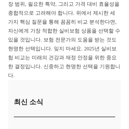
장 범위, 필요한 특약, 그리고 가격 대비 효율성을
종합적으로 고려해야 합니다. 위에서 제시한 세
가지 핵심 질문을 통해 꼼꼼히 비교 분석한다면,
자신에게 가장 적합한 실비보험 상품을 선택할 수
있을 것입니다. 보험 전문가의 도움을 받는 것도
현명한 선택입니다. 잊지 마세요. 2025년 실비보
험 비교는 미래의 건강과 재정 안정을 위한 중요
한 결정입니다. 신중하고 현명한 선택을 기원합니
다.
최신 소식