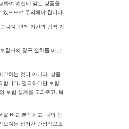
비교하여 예산에 맞는 상품을
수 있으므로 주의해야 합니다.
습니다. 면책 기간과 감액 기
 보험사의 청구 절차를 비교
비교하는 것이 아니라, 상품
요합니다. 필요하다면 보험
의 보험 설계를 도와주고, 복
을 비교 분석하고, 나의 상
하기보다는 장기간 안정적으로