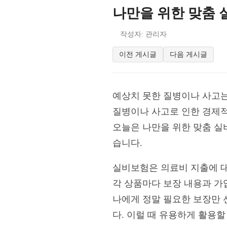
나만을 위한 맞춤 
작성자: 관리자
이전 게시글
다음 게시글
예상치 못한 질병이나 사고는
질병이나 사고로 인한 경제
오늘은 나만을 위한 맞춤 실
습니다.
실비보험은 의료비 지출에 대
각 상품마다 보장 내용과 가
나에게 정말 필요한 보장만 
다. 이럴 때 유용하게 활용할