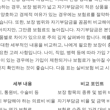
하는 경우, 보장 범위가 넓고 자기부담금이 적은 상품을 
가 양호하고 경제적 여유가 있는 경우에는 보험료를 절약
있습니다. 또한, 보장 범위와 자기부담금을 꼼꼼히 비교해야
아지지만, 그만큼 보험료도 높아집니다. 자기부담금은 본
상품별로 차이가 있으므로 주의 깊게 살펴봐야 합니다. 예를
에 대한 세부적인 내용을 비교하고, 나에게 필요한 보장이
요한 고려 사항입니다. 나이, 직업, 병력 등에 따라 가입
질병이 있는 경우에는 가입이 제한되거나 보험료가 높아질 수
지 확인하는 것이 좋습니다. 다음 표는 실비보험 비교 시
세부 내용
비교 포인트
, 통원비, 수술비 등
보장 항목의 종류 및 범위 
 부담해야 하는 의료비 비율
자기부담금 비율 및 금액 
또는 연간 보험료
보험료 수준 및 가격 대비 