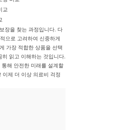
비교
교
 보장을 찾는 과정입니다. 다
종합적으로 고려하여 신중하게
게 가장 적합한 상품을 선택
꼼히 읽고 이해하는 것입니다.
 통해 안전한 미래를 설계할
! 이제 더 이상 의료비 걱정