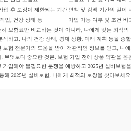
가입 후 보장이 제한되는 기간
면책 및 감액 기간의 길이 
 직업, 건강 상태 등
가입 가능 여부 및 조건 비
단순히 보험료만 비교하는 것이 아니라, 나에게 맞는 최적의
분석하고, 나의 건강 상태, 경제 상황, 미래 계획 등을 
 보험 전문가의 도움을 받아 객관적인 정보를 얻고, 나에
. 무엇보다 중요한 것은, 보험 가입 전에 상품 약관을 꼼
 가입해야 불필요한 분쟁을 예방하고 2025년 실비보험을
통해 2025년 실비보험, 나에게 최적의 보장을 찾아보세요