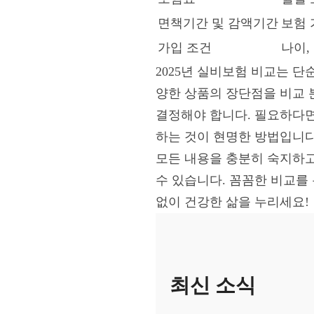
면책기간 및 감액기간
보험 
가입 조건
나이,
2025년 실비보험 비교는 
양한 상품의 장단점을 비교 
결정해야 합니다. 필요하다면
하는 것이 현명한 방법입니다
모든 내용을 충분히 숙지하고
수 있습니다. 꼼꼼한 비교를 
없이 건강한 삶을 누리세요!
최신 소식