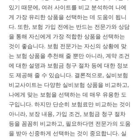
있기 때문에, 여러 사이트를 비교 분석하여 나에
게 가장 유리한 상품을 선택하는 데 도움이 됩니
다. 또한, 보험 가입 전에는 반드는 전문가와 상담
을 통해 자신에게 가장 적합한 상품을 선택하는
것이 좋습니다. 보험 전문가는 자신의 상황에 맞
는 보험 상품을 추천해 줄 뿐만 아니라, 계약 조건
에 대한 설명과 보험금 청구 절차 등에 대한 정보
도 제공해 줄 수 있습니다. 결론적으로, 실비보험
비교사이트는 다양한 실비보험 상품을 비교하고,
나에게 맞는 보험을 선택하는 데 매우 유용한 도
구입니다. 하지만 단순히 보험료만 비교하는 것이
아니라, 보장 내용, 가입 조건, 보험금 청구 절차
등을 꼼꼼히 비교하고, 필요하다면 전문가의 도움
을 받아 신중하게 선택하는 것이 중요합니다. 실